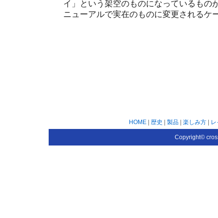
イ」という架空のものになっているもの
ニューアルで実在のものに変更されるケ
HOME
|
歴史
|
製品
|
楽しみ方
|
レ
Copyright© cros