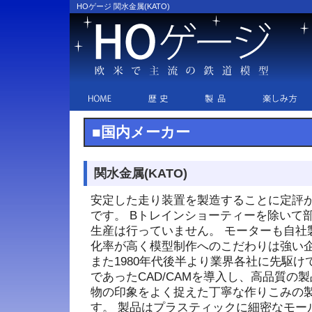
HOゲージ 関水金属(KATO)
■国内メーカー
関水金属(KATO)
安定した走り装置を製造することに定評
です。 Bトレインショーティーを除いて
生産は行っていません。 モーターも自社
化率が高く模型制作へのこだわりは強い
また1980年代後半より業界各社に先駆
であったCAD/CAMを導入し、高品質の
物の印象をよく捉えた丁寧な作りこみの
す。 製品はプラスティックに細密なモー