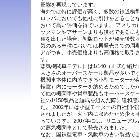
形態を再現しています。
海外では特に評価が高く、多数の鉄道模
ロッパにおいても他社に引けをとることな
おいて高い評価を得ています。 アメリカ
ックマンやアサーンよりも後発であるに
種を出した場合、初版ロットが発売後数ヶ
気のある車種においては再発売までの周
アがつき、小売価格よりも高価格で取引
す。
蒸気機関車モデルには1/140（正式な縮尺:1
大きさのオーバースケール製品が多いです
機関車本体に内装できる小型モーターが
転室）内にモーターを納めるためでしたが
で他の機関車や貨車製品もオーバースケ
社の1/150製品と編成を組んだ際に違和
た。 2002年には小型モーターの自社開発
されましたが、火室内に収めたため少々
っています。 2007年には、リニューアルさ
の蒸気機関車として発売されました。
なお、国鉄型電車・気動車の古い製品で